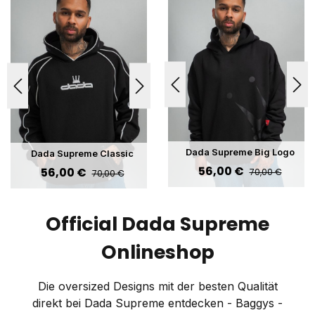
Dada Supreme Big Logo
Dada Supreme Classic
Heavy Hoodie Black Ton in
Heavy Hoodie Black
Regulärer Preis:
Regulärer Preis:
Verkaufspreis:
56,00 €
Verkaufspreis:
Ton
56,00 €
70,00 €
70,00 €
Official Dada Supreme
Onlineshop
Die oversized Designs mit der besten Qualität
direkt bei Dada Supreme entdecken - Baggys -