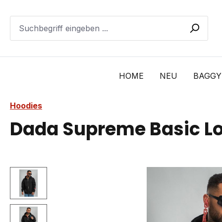
m Hauptinhalt springen
Zur Suche springen
Zur Hauptnavigation springen
HOME
NEU
BAGGY
Hoodies
Dada Supreme Basic Lo
Bildergalerie überspringen