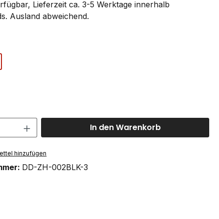
rfügbar, Lieferzeit ca. 3-5 Werktage innerhalb
s. Ausland abweichend.
ählen
swählen
 Anzahl: Gib den gewünschten Wert ein 
In den Warenkorb
ttel hinzufügen
mmer:
DD-ZH-002BLK-3