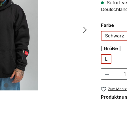
Sofort ve
Deutschland
ausw
Farbe
Schwarz
au
| Größe |
L
Produkt
Zum Merkze
Produktnu