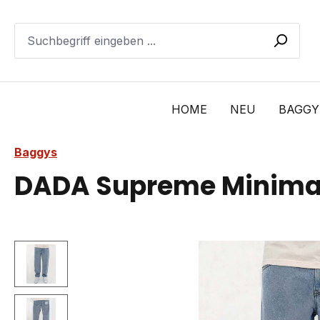
m Hauptinhalt springen
Zur Suche springen
Zur Hauptnavigation springen
HOME
NEU
BAGGY
Baggys
DADA Supreme Minimalis
Bildergalerie überspringen