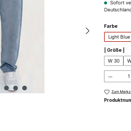
Sofort ve
Deutschland
ausw
Farbe
Light Blue
au
| Größe |
W 30
W
Produkt
Zum Merkze
Produktnu