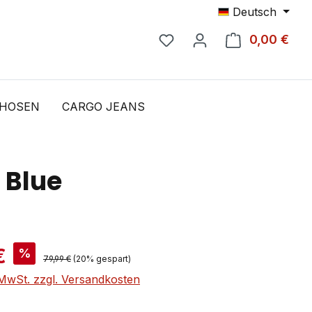
Deutsch
0,00 €
Ware
GHOSEN
CARGO JEANS
 Blue
is:
€
%
Regulärer Preis:
79,99 €
(20% gespart)
. MwSt. zzgl. Versandkosten