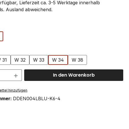
rfügbar, Lieferzeit ca. 3-5 Werktage innerhalb
s. Ausland abweichend.
ählen
swählen
 31
W 32
W 33
W 34
W 38
 Anzahl: Gib den gewünschten Wert ein 
In den Warenkorb
ttel hinzufügen
mmer:
DDEN004LBLU-K6-4